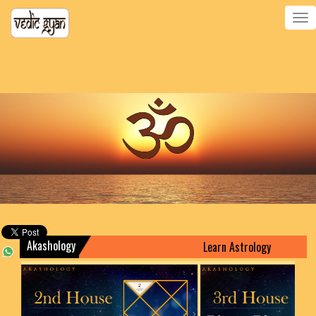
Toggle
navigatio
Akashology
Learn Astrology