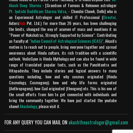
ki jay ho!
Akash Deep Sharma
- [Grandson of Famous & Reknown astrologer
Rating: 5
Chandra Makhan
Pt. Jyotishi Buddhram Sharma Vatsa
, - Chandni Chowk, Delhi] who is
an Experienced Astrologer and skilled IT Professional (
Director,
Axters
Hub
Pvt. Ltd.
) for more than 26 years, has been challenging
Is géén Vedische "mythologie" het is geschiedenis!
the limits, changed the way of acumen of mass and mentions it as
Verder is het geweldige site.
“Power of Nakshatras, Strongly Supported by Science”. Contributing
as faculty at
"Indian Council of Astrological Sciences (ICAS)”
, Akash's
Rating: 4
Chandra Makhan
motive is to reach out to people, bring everyone together and spread
awareness about Hindu culture, its rich tradition with a scientific
Enriched with spiritual knowledge , punctual and too
outlook. VedicGyan is Hindu Mythology and can also be found in wide
good to believe in today's fabricated world. A big fan
range of translated popular texts, such as the Panchtantra and
Hitopadesha. They include stories and logical answers to many
of Your's Jai Shree Ram
questions including, how and why cosmos originated (Hindu
Rating: 5
Harsh Mahinder Vohra
Cosmology, Cosmogony); how and why life forms originated
(Anthropogony); how God originated (theogony) etc. This is his one of
Rating: 5
Meenu
the small efforts from him to get connected with individuals and
bring the community together. We have just started the youtube
chanel
Akashology
, please visit it.
He is the best
Rating: 5
Mukesh uniyal
FOR ANY QUERY YOU CAN MAIL ON
akashtheastrologer@gmail.com
Akash ji, is not only a good Astrologer but also a very