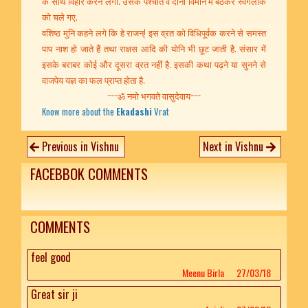
के साथ विहार करने लगा. उसके पश्चात वे दोनों विमान में बैठकर स्वर्गलोक
को चले गए.
वशिष्ठ मुनि कहने लगे कि हे राजन्! इस व्रत को विधिपूर्वक करने से समस्त
पाप नाश हो जाते हैं तथा राक्षस आदि की योनि भी छूट जाती है. संसार में
इसके बराबर कोई और दूसरा व्रत नहीं है. इसकी कथा पढ़ने या सुनने से
वाजपेय यज्ञ का फल प्राप्त होता है.
~~~ॐ नमो भगवते वासुदेवाय~~~
Know more about the
Ekadashi
Vrat
Previous in Vishnu
Next in Vishnu
FACEBBOK COMMENTS
COMMENTS
feel good
Meenu Birla
27/03/18
Great sir ji