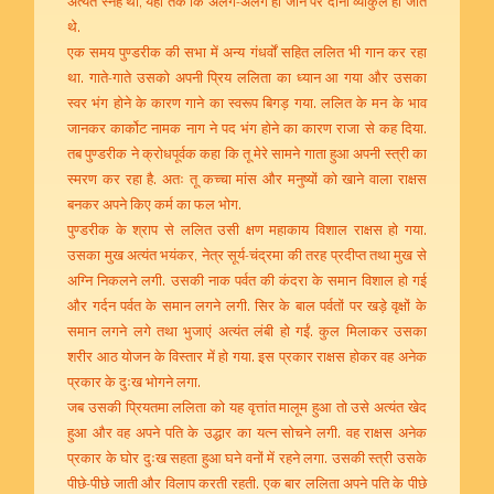
अत्यंत स्नेह था, यहां तक कि अलग-अलग हो जाने पर दोनों व्याकुल हो जाते
थे.
एक समय पुण्डरीक की सभा में अन्य गंधर्वों सहित ललित भी गान कर रहा
था. गाते-गाते उसको अपनी प्रिय ललिता का ध्यान आ गया और उसका
स्वर भंग होने के कारण गाने का स्वरूप बिगड़ गया. ललित के मन के भाव
जानकर कार्कोट नामक नाग ने पद भंग होने का कारण राजा से कह दिया.
तब पुण्डरीक ने क्रोधपूर्वक कहा कि तू मेरे सामने गाता हुआ अपनी स्त्री का
स्मरण कर रहा है. अतः तू कच्चा मांस और मनुष्यों को खाने वाला राक्षस
बनकर अपने किए कर्म का फल भोग.
पुण्डरीक के श्राप से ललित उसी क्षण महाकाय विशाल राक्षस हो गया.
उसका मुख अत्यंत भयंकर, नेत्र सूर्य-चंद्रमा की तरह प्रदीप्त तथा मुख से
अग्नि निकलने लगी. उसकी नाक पर्वत की कंदरा के समान विशाल हो गई
और गर्दन पर्वत के समान लगने लगी. सिर के बाल पर्वतों पर खड़े वृक्षों के
समान लगने लगे तथा भुजाएं अत्यंत लंबी हो गईं. कुल मिलाकर उसका
शरीर आठ योजन के विस्तार में हो गया. इस प्रकार राक्षस होकर वह अनेक
प्रकार के दुःख भोगने लगा.
जब उसकी प्रियतमा ललिता को यह वृत्तांत मालूम हुआ तो उसे अत्यंत खेद
हुआ और वह अपने पति के उद्धार का यत्न सोचने लगी. वह राक्षस अनेक
प्रकार के घोर दुःख सहता हुआ घने वनों में रहने लगा. उसकी स्त्री उसके
पीछे-पीछे जाती और विलाप करती रहती. एक बार ललिता अपने पति के पीछे