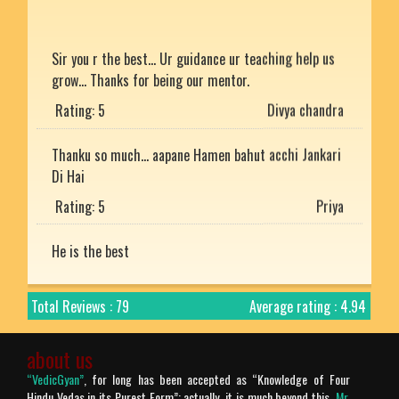
Sir you r the best... Ur guidance ur teaching help us
grow... Thanks for being our mentor.
Rating: 5
Divya chandra
Thanku so much... aapane Hamen bahut acchi Jankari
Di Hai
Rating: 5
Priya
He is the best
Rating: 5
Mukesh uniyal
Nice article with detailed explanation.
Total Reviews : 79
Average rating : 4.94
Rating: 5
Arjun
about us
Prachtig verteld en zo mooi uitgelegd. Bharat desh
“VedicGyan”
, for long has been accepted as “Knowledge of Four
Hindu Vedas in its Purest Form”; actually, it is much beyond this.
Mr.