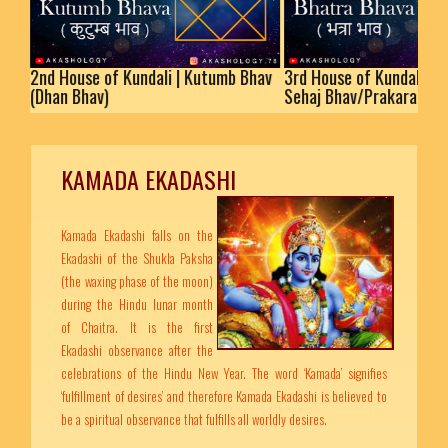
d House of Kundali | Kutumb Bhav
3rd House of Kundali | Bhatra 
han Bhav)
Sehaj Bhav/Prakaram
KAMADA EKADASHI
Kamada Ekadashi falls on the
Ekadashi of the Shukla Paksha
(the waxing phase of the moon)
during the Hindu lunar month
of Chaitra. It is the first
Ekadashi observance after the
celebrations of the Hindu New Year. The word ‘Kamada’ signifies
‘fulfillment of desires’ and therefore Kamada Ekadashi is believed to
be a spiritual observance that fulfills all worldly desires.