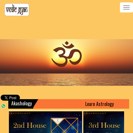
Toggle
navigatio
Akashology
Learn Astrology