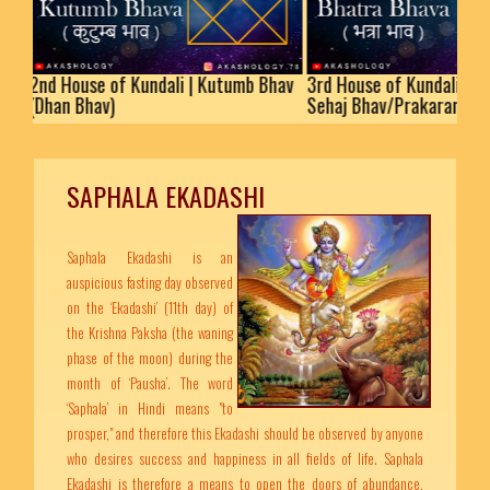
nd House of Kundali | Kutumb Bhav
3rd House of Kundali | Bhatra
Dhan Bhav)
Sehaj Bhav/Prakaram
SAPHALA EKADASHI
Saphala Ekadashi is an
auspicious fasting day observed
on the ‘Ekadashi’ (11th day) of
the Krishna Paksha (the waning
phase of the moon) during the
month of ‘Pausha’. The word
‘Saphala’ in Hindi means "to
prosper," and therefore this Ekadashi should be observed by anyone
who desires success and happiness in all fields of life. Saphala
Ekadashi is therefore a means to open the doors of abundance,