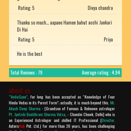
Rating: 5
Divya chandra
Thanku so much... aapane Hamen bahut acchi Jankari
Di Hai
Rating: 5
Priya
He is the best
Rating: 5
Mukesh uniyal
Nice article with detailed explanation.
Total Reviews : 79
Average rating : 4.94
Rating: 5
Arjun
about us
Prachtig verteld en zo mooi uitgelegd. Bharat desh
“VedicGyan”
, for long has been accepted as “Knowledge of Four
Hindu Vedas in its Purest Form”; actually, it is much beyond this.
Mr.
ki jay ho!
Akash Deep Sharma
- [Grandson of Famous & Reknown astrologer
Rating: 5
Chandra Makhan
Pt. Jyotishi Buddhram Sharma Vatsa
, - Chandni Chowk, Delhi] who is
an Experienced Astrologer and skilled IT Professional (
Director,
Axters
Hub
Pvt. Ltd.
) for more than 26 years, has been challenging
Is géén Vedische "mythologie" het is geschiedenis!