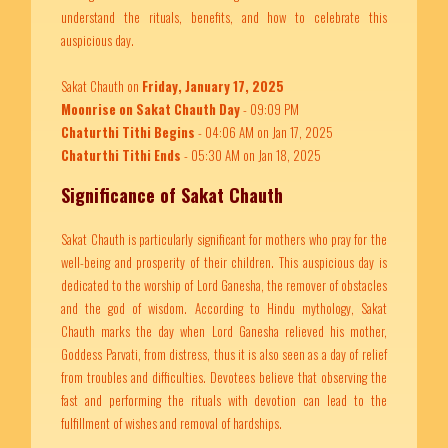
understand the rituals, benefits, and how to celebrate this
auspicious day.
Sakat Chauth on
Friday, January 17, 2025
Moonrise on Sakat Chauth Day
- 09:09 PM
Chaturthi Tithi Begins
- 04:06 AM on Jan 17, 2025
Chaturthi Tithi Ends
- 05:30 AM on Jan 18, 2025
Significance of Sakat Chauth
Sakat Chauth is particularly significant for mothers who pray for the
well-being and prosperity of their children. This auspicious day is
dedicated to the worship of Lord Ganesha, the remover of obstacles
and the god of wisdom. According to Hindu mythology, Sakat
Chauth marks the day when Lord Ganesha relieved his mother,
Goddess Parvati, from distress, thus it is also seen as a day of relief
from troubles and difficulties. Devotees believe that observing the
fast and performing the rituals with devotion can lead to the
fulfillment of wishes and removal of hardships.