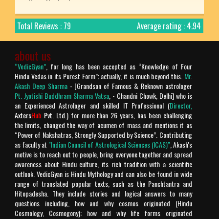
Rating: 5
Mukesh uniyal
Total Reviews : 79
Average rating : 4.94
Nice article with detailed explanation.
Rating: 5
Arjun
about us
“VedicGyan”
, for long has been accepted as “Knowledge of Four
Prachtig verteld en zo mooi uitgelegd. Bharat desh
Hindu Vedas in its Purest Form”; actually, it is much beyond this.
Mr.
ki jay ho!
Akash Deep Sharma
- [Grandson of Famous & Reknown astrologer
Pt. Jyotishi Buddhram Sharma Vatsa
, - Chandni Chowk, Delhi] who is
Rating: 5
Chandra Makhan
an Experienced Astrologer and skilled IT Professional (
Director,
Axters
Hub
Pvt. Ltd.
) for more than 26 years, has been challenging
Is géén Vedische "mythologie" het is geschiedenis!
the limits, changed the way of acumen of mass and mentions it as
“Power of Nakshatras, Strongly Supported by Science”. Contributing
Verder is het geweldige site.
as faculty at
"Indian Council of Astrological Sciences (ICAS)”
, Akash's
Rating: 4
Chandra Makhan
motive is to reach out to people, bring everyone together and spread
awareness about Hindu culture, its rich tradition with a scientific
outlook. VedicGyan is Hindu Mythology and can also be found in wide
Enriched with spiritual knowledge , punctual and too
range of translated popular texts, such as the Panchtantra and
good to believe in today's fabricated world. A big fan
Hitopadesha. They include stories and logical answers to many
of Your's Jai Shree Ram
questions including, how and why cosmos originated (Hindu
Cosmology, Cosmogony); how and why life forms originated
Rating: 5
Harsh Mahinder Vohra