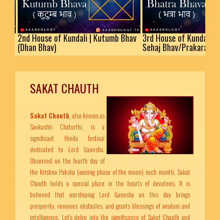
nd House of Kundali | Kutumb Bhav
3rd House of Kundali | Bhatra 
Dhan Bhav)
Sehaj Bhav/Prakaram
SAKAT CHAUTH
Sakat Chauth
, also known as
Sankashti Chaturthi, is a
significant Hindu festival
dedicated to Lord Ganesha.
Observed on the fourth day of
the Krishna Paksha (waning phase of the moon) each month, Sakat
Chauth holds a special place in the hearts of devotees. It is
believed that worshiping Lord Ganesha on this day brings
prosperity, removes obstacles, and grants blessings of wisdom and
intelligence. Let's delve into the significance of Sakat Chauth and